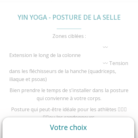
YIN YOGA - POSTURE DE LA SELLE
Zones ciblées :
〰️
Extension le long de la colonne
〰️ Tension
dans les fléchisseurs de la hanche (quadriceps,
iliaque et psoas)
Bien prendre le temps de s’installer dans la posture
qui convienne à votre corps.
Posture qui peut-être idéale pour les athlètes 🏃🏻‍♂️
🏃‍♀️ou les randonneurs.
Votre choix
#yinyogasixfours #yinyogatoulon
#posturedelaselle #saddle #silenceetecoute